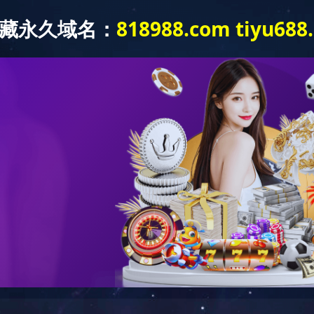
蓝城农业
蓝城颐养
蓝熙健康
资讯
业务模式
理想小镇
产品品类
招标