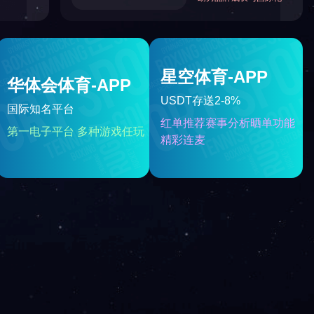
分享到
友情链接：
蓝城装饰集团
网站地图
法律声明
客户留言
TS RESERVED.
载站
|