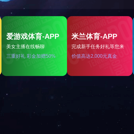
BLUETOWN PROPERTY CONSTRUCTION MANAGEMENT CO.,LTD ALL RIGH
安备 33010602002474号
, 浙ICP备14041682号-1
|
乐动注册
|
同花顺·同花顺（中国）官方网
|
开云体云app登录入口
|
开云官方app下