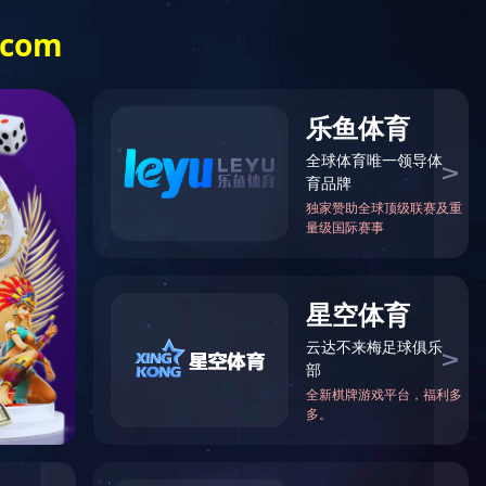
蓝城恒汇
邮件
OA平台
采购
爱游戏（中国）
您的位置：
首页
>
客户留言