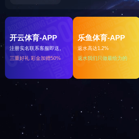
留言内容：
©2014-2024 爱游戏ayx官方网页 版权所有 COPYRIGHT 
浙公网
乐鱼网页版
|
新利·体育(中国)官方网站
|
星空网页版
|
乐鱼网页版
|
开云官方在线入口