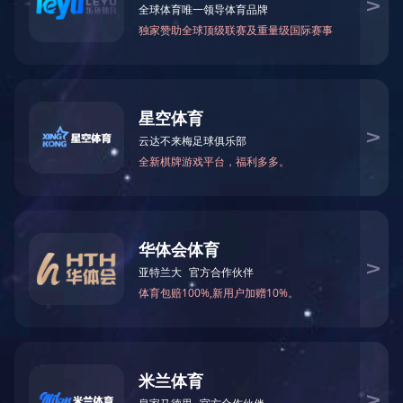
蓝城小镇时代揭开序幕
“加快新型城镇化建设，加快美丽乡村建设”，党的十八大明确提出了“新型城镇化
蓝城小镇的历史，最早可以追溯到2003年杭州桃花源等大盘的建设，之后2006
正式明确“小镇之蓝”战略性产品；到2015年杭州桃李春风的火爆市场、2016
如今，蓝城正规划一张张新的战略蓝图。屋舍俨然，良田美池，怡然自乐……“宜